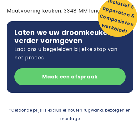
In
c
lu
s
ie
f 5
p
p
a
ra
te
n
o
m
p
o
s
ie
te
n
e
rk
b
la
d
a
Maatvoering keuken: 3348 MM lengte
& C
w
!
Laten we uw droomkeuken
verder vormgeven
Laat ons u begeleiden bij elke stap van
het proces.
Maak een afspraak
*Getoonde prijs is exclusief houten rugwand, bezorgen en
montage