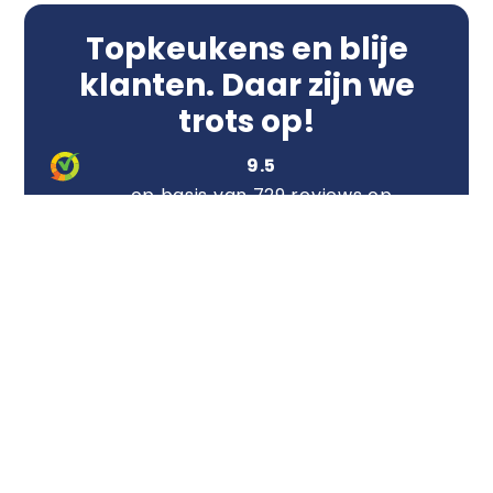
Topkeukens en blije
klanten. Daar zijn we
trots op!
9.5
op basis van 729 reviews op
Klantvertellen
Ontdek de stappen naar
uw gloednieuwe keuken