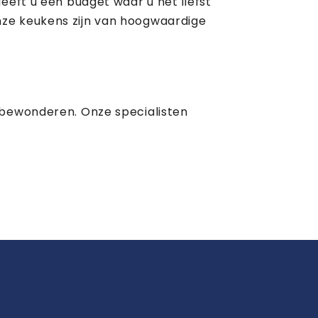
eeft u een budget waar u het liefst
nze keukens zijn van hoogwaardige
 bewonderen. Onze specialisten