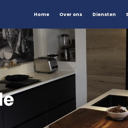
Home
Over ons
Diensten
 eerlijk advies
Kwaliteit staat voorop
de