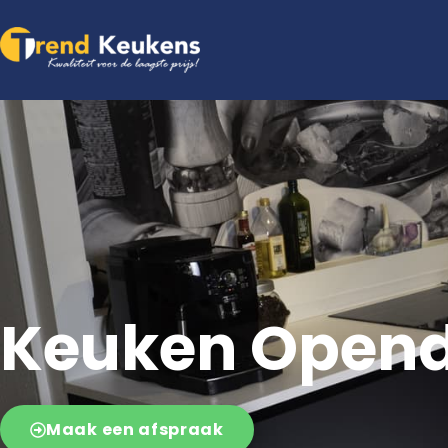
Razendsnelle levering mogelijk
Persoonlijk &
Keuken Open
Maak een afspraak