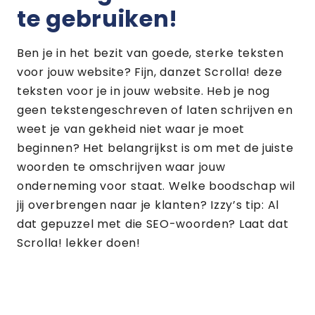
te gebruiken!
Ben je in het bezit van goede, sterke teksten
voor jouw website? Fijn, dan
zet Scrolla!
deze
teksten
voor je
in
jouw
website. Heb je nog
geen teksten
geschreven of laten schrijven
en
weet je van gekheid niet waar je moet
beginnen?
H
et belangrijkst is om met de juiste
woorden te omschrijven waar
j
ouw
onderneming voor staat
. W
elke boodschap
wil
jij
overbrengen naar je klanten
?
Izzy
’s
tip
:
Al
dat gepuzzel met die SEO-woorden? Laat dat
Scrolla! lekker doen!